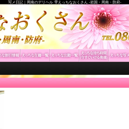
写メ日記｜周南のデリヘル 雫えっちなおくさん -岩国・周南・防府-