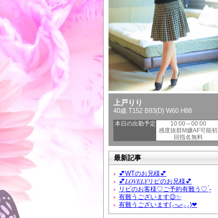
上戸りり
40歳 T152 B83(D) W60 H88
本日の出勤予定
10:00～00:00
感度抜群M嬢AF可能初
回指名無料
最新記事
💕WTのお兄様💕
💕𝐿𝑂𝑉𝐸𝐿𝑌リピのお兄様💕
リピのお客様♡ご予約有難う♡ ̖́-
有難うございます😉✨
有難うございます(⸝ᵕᴗᵕ⸝⸝)❤︎