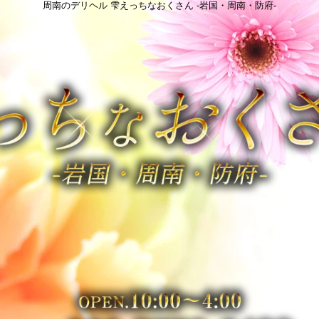
周南のデリヘル 雫えっちなおくさん -岩国・周南・防府-